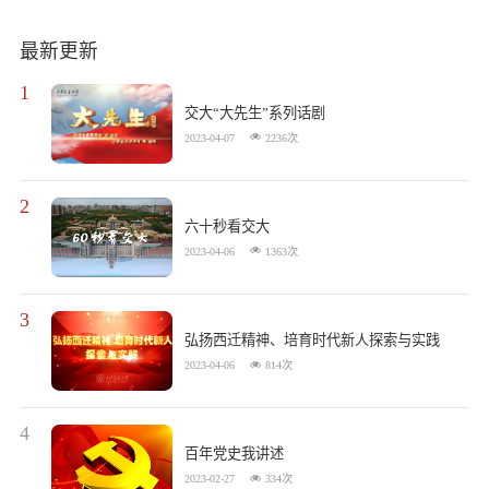
最新更新
1
交大“大先生”系列话剧
2023-04-07
2236
次
2
六十秒看交大
2023-04-06
1363
次
3
弘扬西迁精神、培育时代新人探索与实践
2023-04-06
814
次
4
百年党史我讲述
2023-02-27
334
次